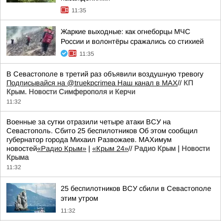
11:35
Жаркие выходные: как огнеборцы МЧС
России и волонтёры сражались со стихией
11:35
В Севастополе в третий раз объявили воздушную тревогу
Подписывайся на @truekpcrimea
Наш канал в MAX
//
КП
Крым. Новости Симферополя и Керчи
11:32
Военные за сутки отразили четыре атаки ВСУ на
Севастополь. Сбито 25 беспилотников Об этом сообщил
губернатор города Михаил Развожаев. MAXимум
новостей
«Радио Крым»
|
«Крым 24»
//
Радио Крым | Новости
Крыма
11:32
25 беспилотников ВСУ сбили в Севастополе
этим утром
11:32