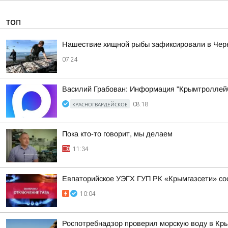
ТОП
Нашествие хищной рыбы зафиксировали в Чер
07:24
Василий Грабован: Информация "Крымтроллейбу
КРАСНОГВАРДЕЙСКОЕ
08:18
Пока кто-то говорит, мы делаем
11:34
Евпаторийское УЭГХ ГУП РК «Крымгазсети» с
10:04
Роспотребнадзор проверил морскую воду в Кры