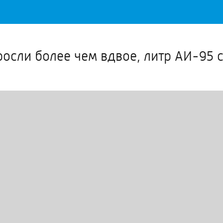
Важное о ситуации в регионе официально
Перейти
>>
росли более чем вдвое, литр АИ-95 