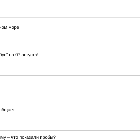
ном море
с" на 07 августа!
ообщает
му – что показали пробы?