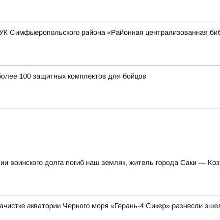
МКУК Симфыеропольского района «Районная централизованная биб
более 100 защитных комплектов для бойцов
нии воинского долга погиб наш земляк, житель города Саки — К
ачистке акватории Черного моря «Герань-4 Сикер» разнесли эше