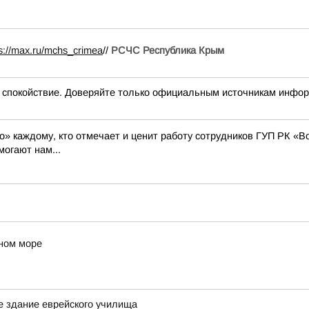
ps://max.ru/mchs_crimea
//
РСЧС Республика Крым
окойствие. Доверяйте только официальным источникам инфо
бо» каждому, кто отмечает и ценит работу сотрудников ГУП РК 
могают нам...
ном море
 здание еврейского училища