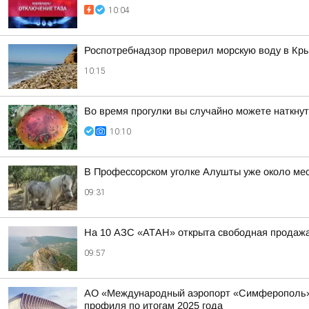
10:04
Роспотребнадзор проверил морскую воду в Кры
10:15
Во время прогулки вы случайно можете наткнут
10:10
В Профессорском уголке Алушты уже около ме
09:31
На 10 АЗС «АТАН» открыта свободная продаж
09:57
АО «Международный аэропорт «Симферополь» в 
профиля по итогам 2025 года