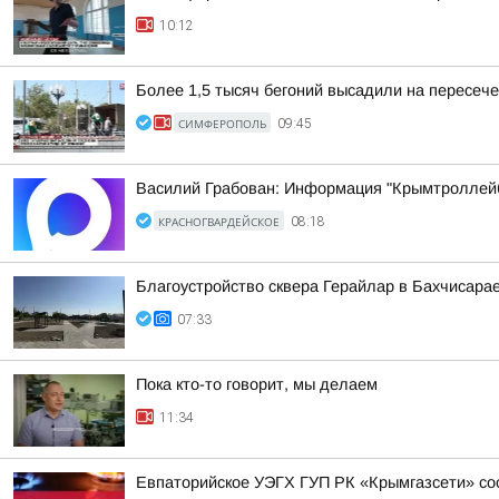
10:12
Более 1,5 тысяч бегоний высадили на пересеч
СИМФЕРОПОЛЬ
09:45
Василий Грабован: Информация "Крымтроллейбу
КРАСНОГВАРДЕЙСКОЕ
08:18
Благоустройство сквера Герайлар в Бахчисара
07:33
Пока кто-то говорит, мы делаем
11:34
Евпаторийское УЭГХ ГУП РК «Крымгазсети» с