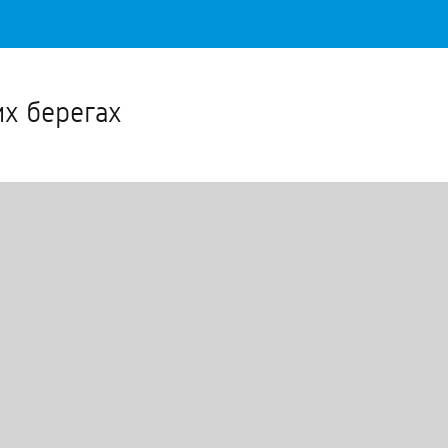
Важное о ситуации в регионе официально
Перейти
>>
х берегах