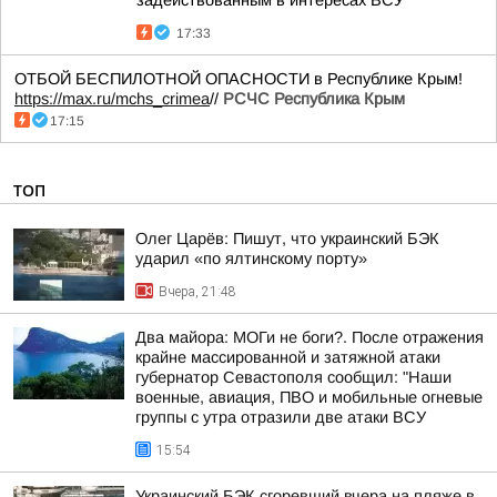
задействованным в интересах ВСУ
17:33
ОТБОЙ БЕСПИЛОТНОЙ ОПАСНОСТИ в Республике Крым!
https://max.ru/mchs_crimea
//
РСЧС Республика Крым
17:15
ТОП
Олег Царёв: Пишут, что украинский БЭК
ударил «по ялтинскому порту»
Вчера, 21:48
Два майора: МОГи не боги?. После отражения
крайне массированной и затяжной атаки
губернатор Севастополя сообщил: "Наши
военные, авиация, ПВО и мобильные огневые
группы с утра отразили две атаки ВСУ
15:54
Украинский БЭК сгоревший вчера на пляже в