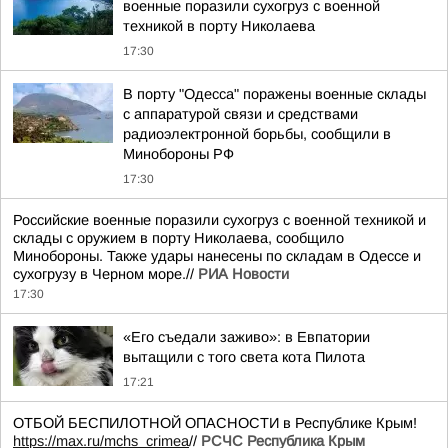
военные поразили сухогруз с военной
техникой в порту Николаева
17:30
В порту "Одесса" поражены военные склады
с аппаратурой связи и средствами
радиоэлектронной борьбы, сообщили в
Минобороны РФ
17:30
Российские военные поразили сухогруз с военной техникой и
склады с оружием в порту Николаева, сообщило
Минобороны. Также удары нанесены по складам в Одессе и
сухогрузу в Черном море.//
РИА Новости
17:30
«Его съедали заживо»: в Евпатории
вытащили с того света кота Пилота
17:21
ОТБОЙ БЕСПИЛОТНОЙ ОПАСНОСТИ в Республике Крым!
https://max.ru/mchs_crimea
//
РСЧС Республика Крым