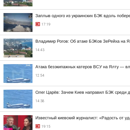
Заплыв одного из украинских БЭК вдоль побе
17:19
Владимир Рогов: Об атаке БЭКов ЗеРейха на Я
14:43
Атака безэкипажных катеров ВСУ на Ялту — вл
12:54
Олег Царёв: Зачем Киев направил БЭК среди 
14:38
Известный киевский журналист: «Радость от у
19:15