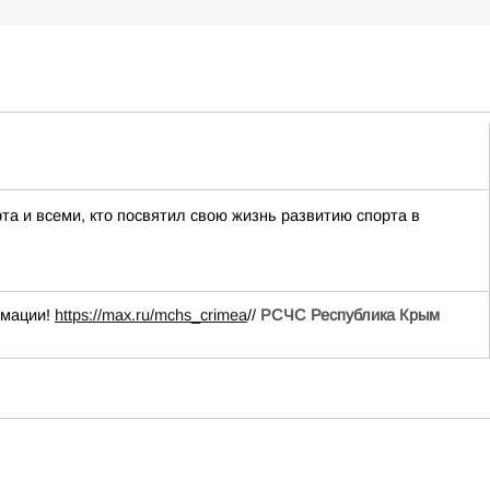
а и всеми, кто посвятил свою жизнь развитию спорта в
рмации!
https://max.ru/mchs_crimea
//
РСЧС Республика Крым