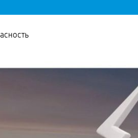
Важное о ситуации в регионе официально
Перейти
>>
асность