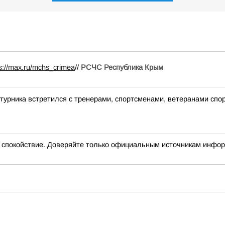
ps://max.ru/mchs_crimea
//
РСЧС Республика Крым
урника встретился с тренерами, спортсменами, ветеранами спорт
окойствие. Доверяйте только официальным источникам инфо