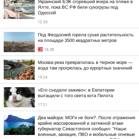
Украинский БЭК сгоревший вчера на пляже в
Ялте, пока ВС РФ били сухогрузы под
Одессой
12:03
Под Феодосией горела сухая растительность
на площади 3500 квадратных метров
18:09
Москва-река превратилась в Черное море —
вода там прогрелась до курортных значений
19:24
«Его съедали заживо»: в Евпатории
вытащили с того света кота Пилота
17:21
Два майора: МОГи не боги?. После отражения
крайне массированной и затяжной атаки
губернатор Севастополя сообщил: "Наши
военные, авиация, ПВО и мобильные огневые