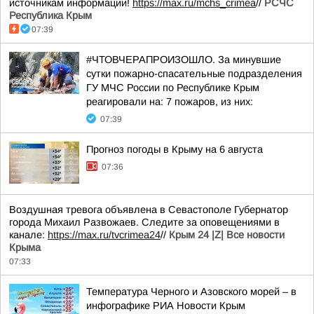
источникам информации!
https://max.ru/mchs_crimea
//
РСЧС
Республика Крым
07:39
#ЧТОВЧЕРАПРОИЗОШЛО. За минувшие
сутки пожарно-спасательные подразделения
ГУ МЧС России по Республике Крым
реагировали на: 7 пожаров, из них:
07:39
Прогноз погоды в Крыму на 6 августа
07:36
Воздушная тревога объявлена в Севастополе Губернатор
города Михаил Развожаев. Следите за оповещениями в
канале:
https://max.ru/tvcrimea24
//
Крым 24 |Z| Все новости
Крыма
07:33
Температура Черного и Азовского морей – в
инфографике РИА Новости Крым