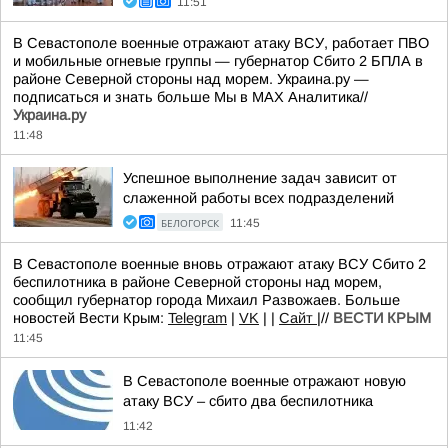
11:51
В Севастополе военные отражают атаку ВСУ, работает ПВО
и мобильные огневые группы — губернатор Сбито 2 БПЛА в
районе Северной стороны над морем. Украина.ру —
подписаться и знать больше Мы в MAX Аналитика//
Украина.ру
11:48
Успешное выполнение задач зависит от
слаженной работы всех подразделений
БЕЛОГОРСК
11:45
В Севастополе военные вновь отражают атаку ВСУ Сбито 2
беспилотника в районе Северной стороны над морем,
сообщил губернатор города Михаил Развожаев. Больше
новостей Вести Крым:
Telegram
|
VK
| |
Сайт
|//
ВЕСТИ КРЫМ
11:45
В Севастополе военные отражают новую
атаку ВСУ – сбито два беспилотника
11:42