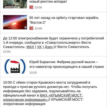
новый рентген-аппарат
10:08
65 лет назад на орбиту стартовал корабль
"Восток-2"
10:08
До 12:00 электроснабжение будет ограничено у потребителей
1-й очереди, сообщили в «Севастопольэнерго» Вести
Севастополь:
MAX
|
VK
|
Дзен
|//
Вести Севастополь
10:05
Юрий Баранчик: Фабрика русской мысли –
это навигатор происходящего в нашей стране
10:05
10:00 С обеих сторон Крымского моста затруднений в
проезде к пунктам ручного досмотра нет. Чтобы получать
информацию без задержек, подписывайтесь на
официальный канал в
MAX «КРЫМСКИЙ МОСТ:
оперативная информация».
//
КРЫМСКИЙ МОСТ:
оперативная информация