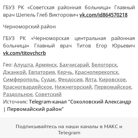
ГБУЗ РК «Советская районная больница» Главный
врач Шепель Глеб Викторович
vk.com/id864570218
Черноморский район
ГБУЗ РК «Черноморская центральная районная
больница» Главный врач Титов Егор Юрьевич
vk.com/titovchcrb
Гео:
Алушта
,
Армянск
,
Бахчисарай
,
Белогорск
,
Джанкой
,
Евпатория
,
Керчь
,
Красноперекопск
,
Симферополь
,
Судак
,
Феодосия
,
Ялта
,
Кировское
,
Красногвардейское
,
Нижнегорский
,
Первомайское
,
Раздольное
,
Советский
Источник:
Telegram-канал "Соколовский Александр
| Первомайский район"
Подписывайтесь на наши каналы в МАКС и
Telegram