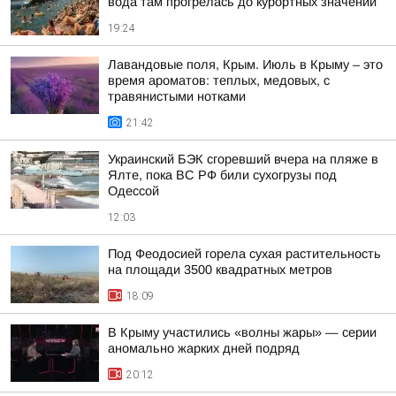
вода там прогрелась до курортных значений
19:24
Лавандовые поля, Крым. Июль в Крыму – это
время ароматов: теплых, медовых, с
травянистыми нотками
21:42
Украинский БЭК сгоревший вчера на пляже в
Ялте, пока ВС РФ били сухогрузы под
Одессой
12:03
Под Феодосией горела сухая растительность
на площади 3500 квадратных метров
18:09
В Крыму участились «волны жары» — серии
аномально жарких дней подряд
20:12