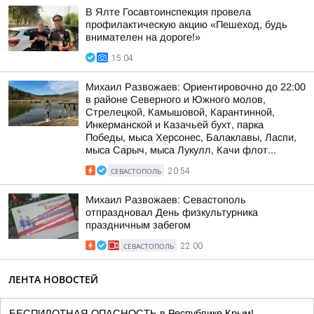
В Ялте Госавтоинспекция провела
профилактическую акцию «Пешеход, будь
внимателен на дороге!»
15:04
Михаил Развожаев: Ориентировочно до 22:00
в районе Северного и Южного молов,
Стрелецкой, Камышовой, Карантинной,
Инкерманской и Казачьей бухт, парка
Победы, мыса Херсонес, Балаклавы, Ласпи,
мыса Сарыч, мыса Лукулл, Качи флот...
СЕВАСТОПОЛЬ
20:54
Михаил Развожаев: Севастополь
отпраздновал День физкультурника
праздничным забегом
СЕВАСТОПОЛЬ
22:00
ЛЕНТА НОВОСТЕЙ
БЕСПИЛОТНАЯ ОПАСНОСТЬ в Республике Крым!