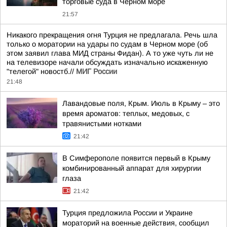
торговые суда в Черном море
21:57
Никакого прекращения огня Турция не предлагала. Речь шла
только о моратории на удары по судам в Черном море (об
этом заявил глава МИД страны Фидан). А то уже чуть ли не
на телевизоре начали обсуждать изначально искаженную
"телегой" новостб.//
МИГ России
21:48
Лавандовые поля, Крым. Июль в Крыму – это
время ароматов: теплых, медовых, с
травянистыми нотками
21:42
В Симферополе появится первый в Крыму
комбинированный аппарат для хирургии
глаза
21:42
Турция предложила России и Украине
мораторий на военные действия, сообщил