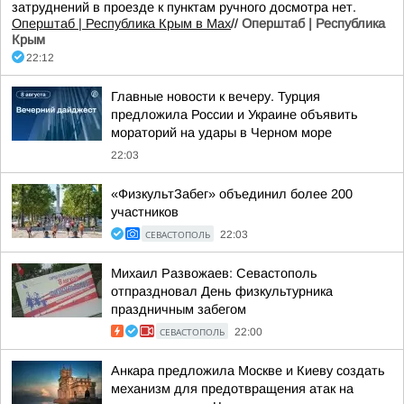
затруднений в проезде к пунктам ручного досмотра нет.
Оперштаб | Республика Крым в Мax
//
Оперштаб | Республика
Крым
22:12
Главные новости к вечеру. Турция
предложила России и Украине объявить
мораторий на удары в Черном море
22:03
«ФизкультЗабег» объединил более 200
участников
СЕВАСТОПОЛЬ
22:03
Михаил Развожаев: Севастополь
отпраздновал День физкультурника
праздничным забегом
СЕВАСТОПОЛЬ
22:00
Анкара предложила Москве и Киеву создать
механизм для предотвращения атак на