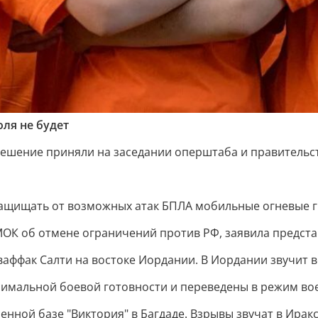
оля не будет
ешение приняли на заседании оперштаба и правительст
ащищать от возможных атак БПЛА мобильные огневые гр
ОК об отмене ограничений против РФ, заявила представ
ваффак Салти на востоке Иордании. В Иордании звучит в
имальной боевой готовности и переведены в режим во
нной базе "Виктория" в Багдаде. Взрывы звучат в Ирак