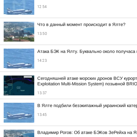
12:54
Что в данный момент происходит в Ялте?
13:50
Атака БЭК на Ялту. Буквально около получаса
14:23
Сегодняшней атаке морских дронов ВСУ курорт
Exploitation Multi-Mission System) позывной BRIO
13:37
В Ялте подбили безэкипажный украинский кате
13:45
Владимир Рогов: Об атаке БЭКов ЗеРейха на Я