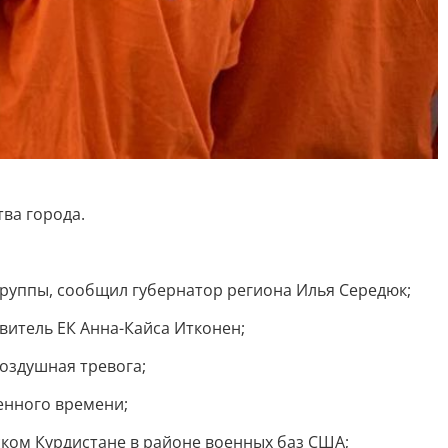
ва города.
уппы, сообщил губернатор региона Илья Середюк;
итель ЕК Анна-Кайса Итконен;
оздушная тревога;
енного времени;
ском Курдистане в районе военных баз США;