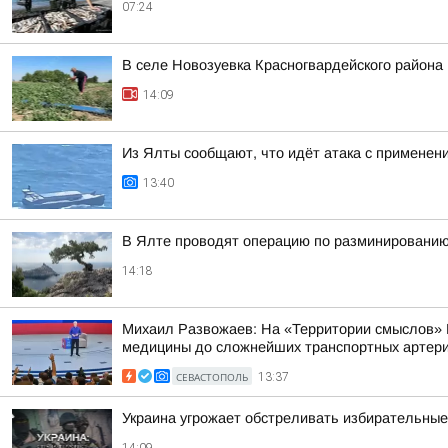
07:24
В селе Новозуевка Красногвардейского района 
14:09
Из Ялты сообщают, что идёт атака с применен
13:40
В Ялте проводят операцию по разминированию
14:18
Михаил Развожаев: На «Территории смыслов» 
медицины до сложнейших транспортных артерий
СЕВАСТОПОЛЬ
13:37
Украина угрожает обстреливать избирательные
14:09