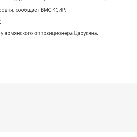
ровня, сообщает ВМС КСИР;
;
 у армянского оппозиционера Царукяна.