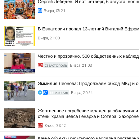
Сергей Лебедев: И вот четверг, 6 августа: во
Вчера, 08:21
В Евпатории пропал 13-летний Виталий Ефре
Вчера, 21:00
Честно и прозрачно. 500 общественных наблюд
СЕВАСТОПОЛЬ
Вчера, 21:03
Эммилия Леонова: Продолжаем обход МКД и об
ЕВПАТОРИЯ
Вчера, 20:54
Жертвенное погребение младенца обнаружили 
стены храма Зевса Генарха и Сотера. Захороне
Вчера, 23:12
Какие объекты культурного наследия реставри