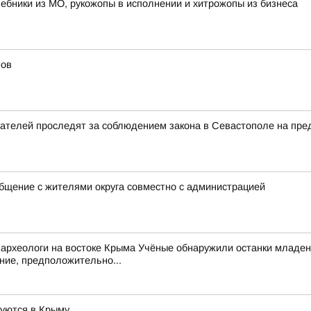
лшебники из МО, рукожопы в исполнении и хитрожопы из бизнеса
мов
ателей проследят за соблюдением закона в Севастополе на пре
щение с жителями округа совместно с администрацией
археологи на востоке Крыма Учёные обнаружили останки младен
ние, предположительно...
руются в Крыму