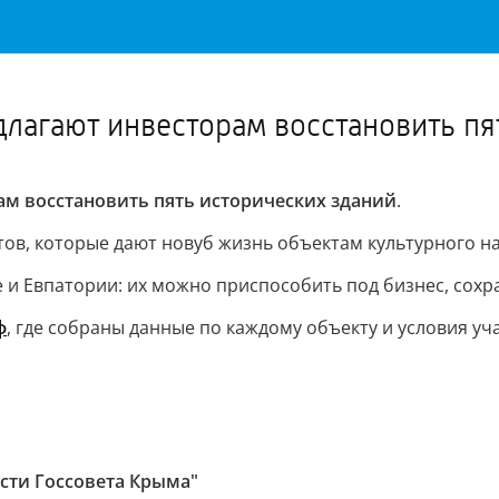
Важное о ситуации в регионе официально
Перейти
>>
длагают инвесторам восстановить пя
ам восстановить пять исторических зданий
.
в, которые дают новуб жизнь объектам культурного на
е и Евпатории: их можно приспособить под бизнес, сохр
ф
, где собраны данные по каждому объекту и условия уч
ости Госсовета Крыма"