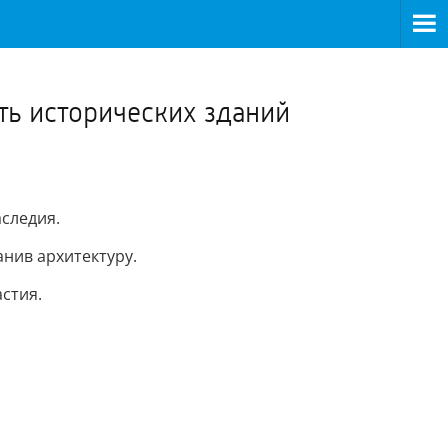
>
ть исторических зданий
следия.
анив архитектуру.
астия.