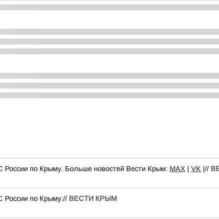
С России по Крыму. Больше новостей Вести Крым:
MAX
|
VK
|//
В
 России по Крыму.//
ВЕСТИ КРЫМ