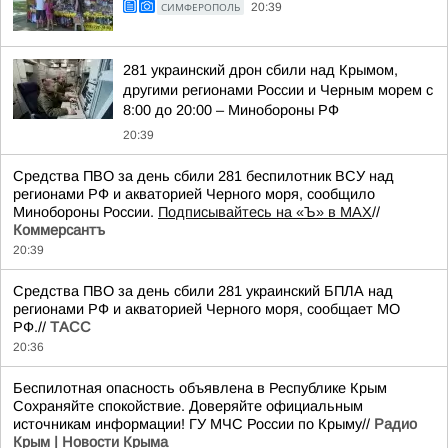
СИМФЕРОПОЛЬ
20:39
281 украинский дрон сбили над Крымом,
другими регионами России и Черным морем с
8:00 до 20:00 – Минобороны РФ
20:39
Средства ПВО за день сбили 281 беспилотник ВСУ над
регионами РФ и акваторией Черного моря, сообщило
Минобороны России.
Подписывайтесь на «Ъ» в MAX
//
Коммерсантъ
20:39
Средства ПВО за день сбили 281 украинский БПЛА над
регионами РФ и акваторией Черного моря, сообщает МО
РФ.//
ТАСС
20:36
Беспилотная опасность объявлена в Республике Крым
Сохраняйте спокойствие. Доверяйте официальным
источникам информации! ГУ МЧС России по Крыму//
Радио
Крым | Новости Крыма