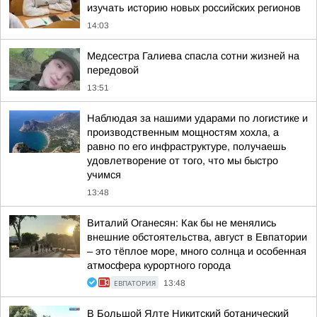
изучать историю новых российских регионов
14:03
Медсестра Галиева спасла сотни жизней на
передовой
13:51
Наблюдая за нашими ударами по логистике и
производственным мощностям хохла, а
равно по его инфраструктуре, получаешь
удовлетворение от того, что мы быстро
учимся
13:48
Виталий Оганесян: Как бы не менялись
внешние обстоятельства, август в Евпатории
– это тёплое море, много солнца и особенная
атмосфера курортного города
ЕВПАТОРИЯ
13:48
В Большой Ялте Никитский ботанический