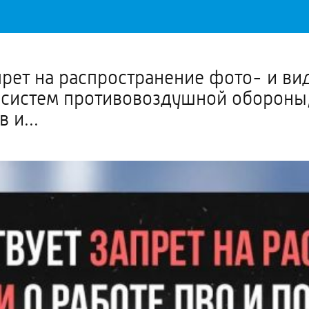
Важное о ситуации в регионе официально
Перейти
>>
прет на распространение фото- и в
е систем противовоздушной обороны
 и...