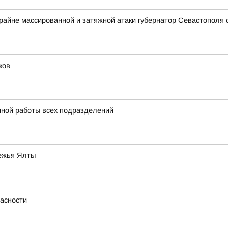
крайне массированной и затяжной атаки губернатор Севастополя
ков
нной работы всех подразделений
режья Ялты
асности