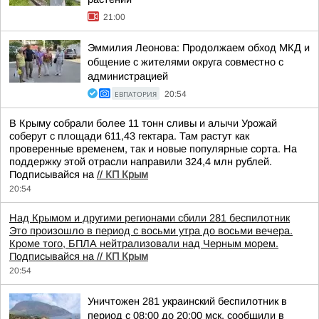
21:00
Эммилия Леонова: Продолжаем обход МКД и
общение с жителями округа совместно с
администрацией
ЕВПАТОРИЯ
20:54
В Крыму собрали более 11 тонн сливы и алычи Урожай
соберут с площади 611,43 гектара. Там растут как
проверенные временем, так и новые популярные сорта. На
поддержку этой отрасли направили 324,4 млн рублей.
Подписывайся на
//
КП Крым
20:54
Над Крымом и другими регионами сбили 281 беспилотник
Это произошло в период с восьми утра до восьми вечера.
Кроме того, БПЛА нейтрализовали над Черным морем.
Подписывайся на
//
КП Крым
20:54
Уничтожен 281 украинский беспилотник в
период с 08:00 до 20:00 мск, сообщили в