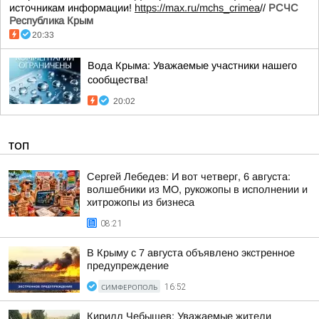
источникам информации!
https://max.ru/mchs_crimea
//
РСЧС
Республика Крым
20:33
Вода Крыма: Уважаемые участники нашего
сообщества!
20:02
ТОП
Сергей Лебедев: И вот четверг, 6 августа:
волшебники из МО, рукожопы в исполнении и
хитрожопы из бизнеса
08:21
В Крыму с 7 августа объявлено экстренное
предупреждение
СИМФЕРОПОЛЬ
16:52
Кирилл Чебышев: Уважаемые жители