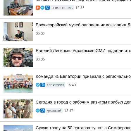
СЕВАСТОПОЛЬ
12:55
Бахчисарайский музей-заповедник возглавил 
09:09
Евгений Лисицын: Украинские СМИ подвели ито
03:06
Команда из Евпатории привезла с регионально
ЕВПАТОРИЯ
15:49
Сегодня в город с рабочим визитом прибыл д
ДЖАНКОЙ
15:47
Сухую траву на 50 гектарах тушат в Симфероп