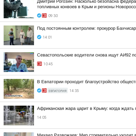
Дмитрий Рогозин: Насколько безопасна федерал
топливных конвоев в Крым и регионы Новоросси
09:30
Под постоянным контролем: прокурор Бахчисар
14:01
Севастопольские водители снова ищут АИ92 по 
10:45
В Евпатории проходит благоустройство общес
ЕВПАТОРИЯ
14:35
Африканская жара царит в Крыму: когда ждать
14:05
Михаил Развожаев: Мир стремительно уходит в