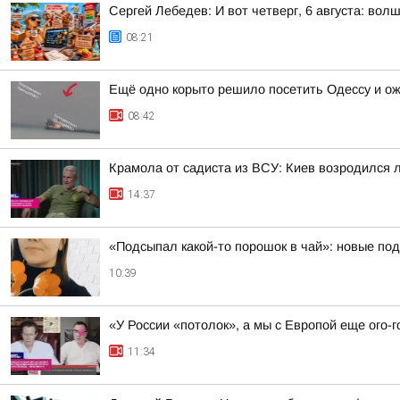
Сергей Лебедев: И вот четверг, 6 августа: во
08:21
Ещё одно корыто решило посетить Одессу и о
08:42
Крамола от садиста из ВСУ: Киев возродился 
14:37
«Подсыпал какой-то порошок в чай»: новые по
10:39
«У России «потолок», а мы с Европой еще ого-г
11:34