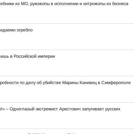
лшебники из МО, рукожопы в исполнении и хитрожопы из бизнеса
жидаемо огребло
лишь в Российской империи
дробности по делу об убийстве Марины Канивец в Симферополе
о!» – Одноглазый экстремист Арестович запугивает русских