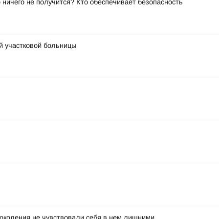
о ничего не получится? Кто обеспечивает безопасность
й участковой больницы
поколения не чувствовали себя в нем лишними