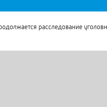
Важное о ситуации в регионе официально
Перейти
>>
одолжается расследование уголовн