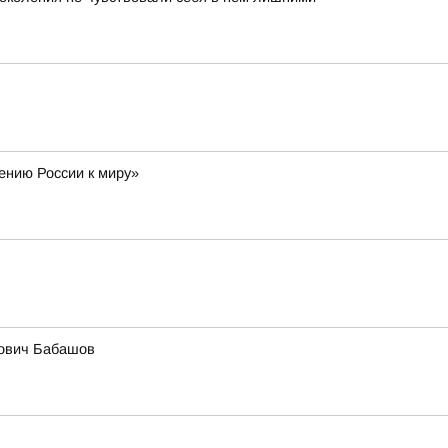
ению России к миру»
нович Бабашов