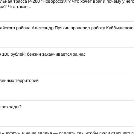
ьная трасса Р-280 "Новороссия"? Что хочет враг и почему у нег
и? Что такое...
айского района Александр Пряхин проверил работу Куйбышевско
100 рублей: бензин заканчивается за час
твенных территорий
 прохлады?
 «цифру», и наша задача — сделать так, чтобы люди старшего 