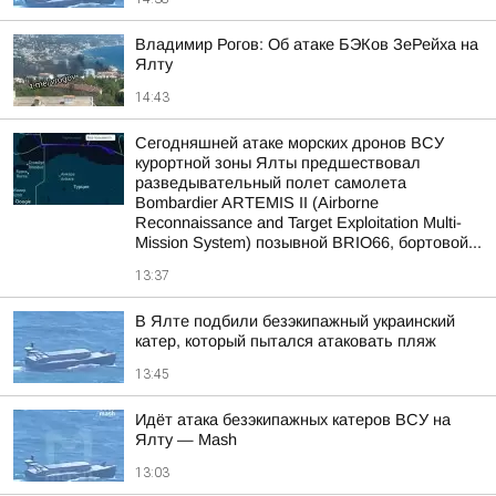
Владимир Рогов: Об атаке БЭКов ЗеРейха на
Ялту
14:43
Сегодняшней атаке морских дронов ВСУ
курортной зоны Ялты предшествовал
разведывательный полет самолета
Bombardier ARTEMIS II (Airborne
Reconnaissance and Target Exploitation Multi-
Mission System) позывной BRIO66, бортовой...
13:37
В Ялте подбили безэкипажный украинский
катер, который пытался атаковать пляж
13:45
Идёт атака безэкипажных катеров ВСУ на
Ялту — Mash
13:03