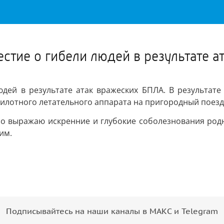
Важное о ситуации в регионе официально
Перейти
>>
естие о гибели людей в результате 
юдей в результате атак вражеских БПЛА. В результат
илотного летательного аппарата на пригородный поезд
чно выражаю искренние и глубокие соболезнования ро
им.
Подписывайтесь на наши каналы в МАКС и Telegram