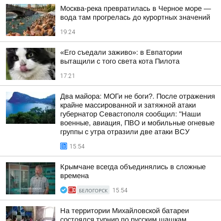
Москва-река превратилась в Черное море —
вода там прогрелась до курортных значений
19:24
«Его съедали заживо»: в Евпатории
вытащили с того света кота Пилота
17:21
Два майора: МОГи не боги?. После отражения
крайне массированной и затяжной атаки
губернатор Севастополя сообщил: "Наши
военные, авиация, ПВО и мобильные огневые
группы с утра отразили две атаки ВСУ
15:54
Крымчане всегда объединялись в сложные
времена
БЕЛОГОРСК
15:54
На территории Михайловской батареи
состоялся турнир по русским шашкам