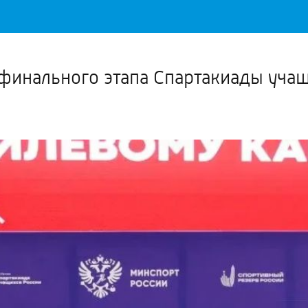
Важное о ситуации в регионе официально
Перейти
>>
инального этапа Спартакиады учащ