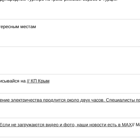
нтересным местам
писывайся на
//
КП Крым
ение электричества продлится около двух часов. Специалисты 
Если не загружаются видео и фото, наши новости есть в MAX
//
M