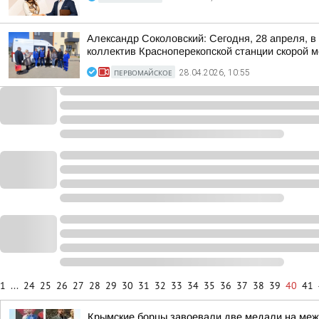
Александр Соколовский: Сегодня, 28 апреля, 
коллектив Красноперекопской станции скорой м
ПЕРВОМАЙСКОЕ
28.04.2026, 10:55
1
...
24
25
26
27
28
29
30
31
32
33
34
35
36
37
38
39
40
41
Крымские борцы завоевали две медали на межд