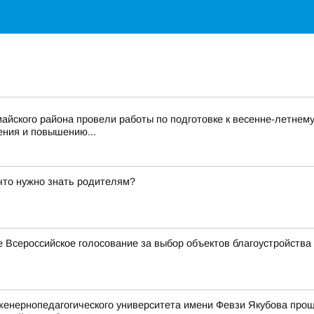
Важное о ситуации в регионе официально
Перейти
>>
айского района провели работы по подготовке к весенне-летнем
ения и повышению...
 что нужно знать родителям?
 Всероссийское голосование за выбор объектов благоустройства
женернопедагогического университета имени Февзи Якубова про