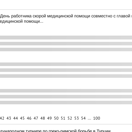
в День работника скорой медицинской помощи совместно с главо
едицинской помощи...
42
43
44
45
46
47
48
49
50
51
52
53
54
...
100
ународном турнире по греко-римской борьбе в Турции